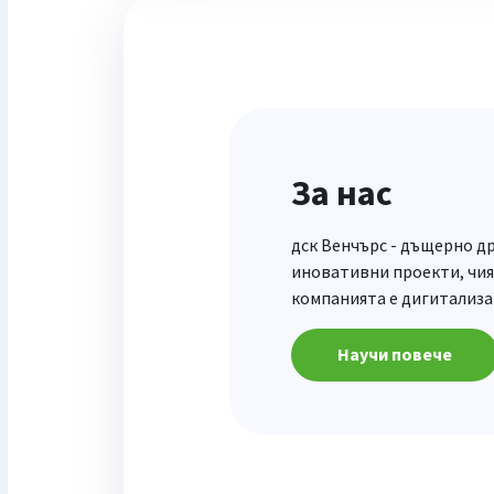
За нас
дск Венчърс - дъщерно др
иновативни проекти, чият
компанията е дигитализа
Научи повече