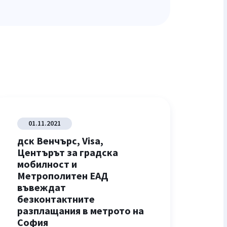
01.11.2021
0
дск Венчърс, Visa,
Ди
Центърът за градска
ка
мобилност и
тр
Метрополитен ЕАД
въвеждат
Про
безконтактните
разплащания в метрото на
София