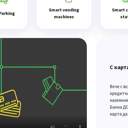
Smart vending
Smart c
Parking
machines
sta
С карт
Вече с в
кредитна
наземния
Банка Д
карта да