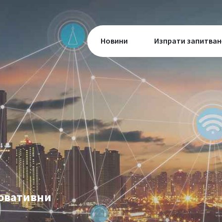
Новини
Изпрати запитван
новативни