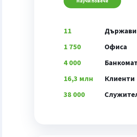
Научи повече
11
Държави
1 750
Офиса
4 000
Банкома
16,3 млн
Клиенти
38 000
Служите