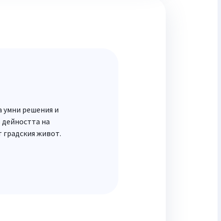
а умни решения и
в дейността на
т градския живот.