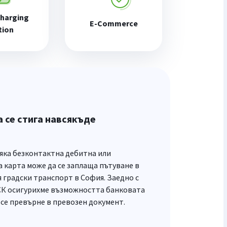
harging
E-Commerce
tion
а се стига навсякъде
сяка безконтактна дебитна или
 карта може да се заплаща пътуване в
 градски транспорт в София. Заедно с
СК осигурихме възможността банковата
 се превърне в превозен документ.