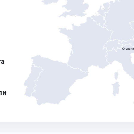
та
ли