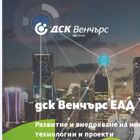
дск Венчърс ЕАД
Развитие и внедряване на и
технологии и проекти